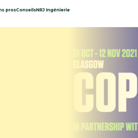
ns pros
Conseils
NRJ Ingénierie