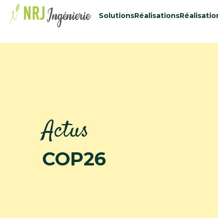
48434515
Solutions
Réalisations
Réalisatio
Actus
COP26