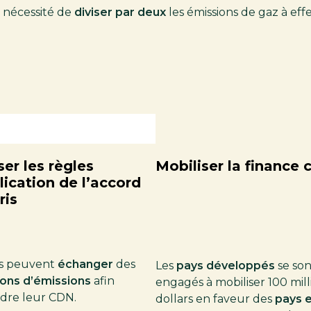
a nécessité de
diviser par deux
les émissions de gaz à effe
ser les règles
Mobiliser la finance 
lication de l’accord
ris
ys peuvent
échanger
des
Les
pays développés
se son
ions d’émissions
afin
engagés à mobiliser 100 mill
ndre leur CDN.
dollars en faveur des
pays 