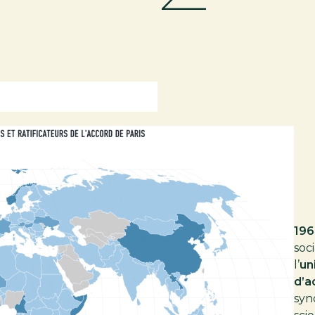
196
soci
l’
un
d’a
syn