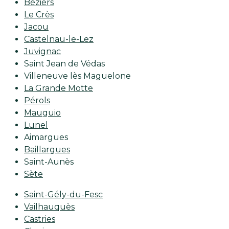
Béziers
Le Crès
Jacou
Castelnau-le-Lez
Juvignac
Saint Jean de Védas
Villeneuve lès Maguelone
La Grande Motte
Pérols
Mauguio
Lunel
Aimargues
Baillargues
Saint-Aunès
Sète
Saint-Gély-du-Fesc
Vailhauquès
Castries