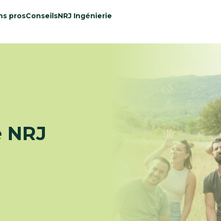
ns pros
Conseils
NRJ Ingénierie
e NRJ