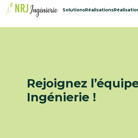
48434515
Solutions
Réalisations
Réalisatio
Rejoignez l’équip
Ingénierie !