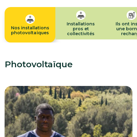
Installations
Ils ont in
Nos installations
pros et
une born
photovoltaïques
collectivités
rechar
Photovoltaïque