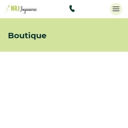
48434515
Boutique