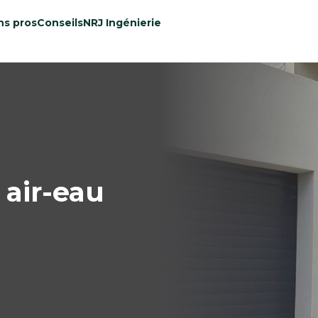
ns pros
Conseils
NRJ Ingénierie
air-eau