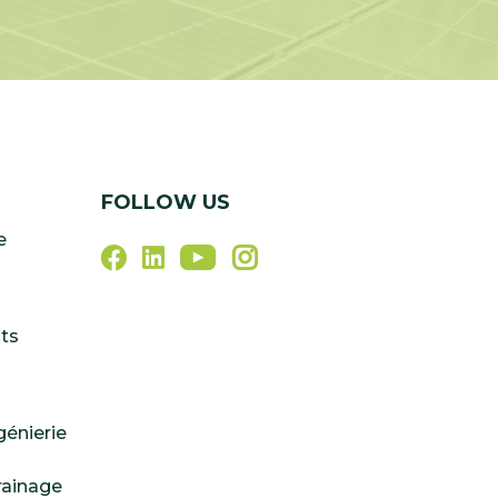
FOLLOW US
e
nts
génierie
rainage