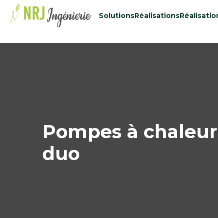
48434515
Solutions
Réalisations
Réalisatio
Pompes à chaleur 
duo