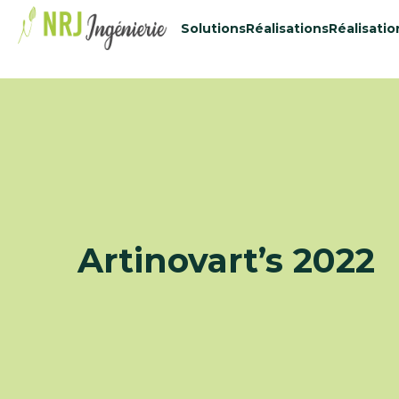
48434515
Solutions
Réalisations
Réalisatio
Artinovart’s 2022