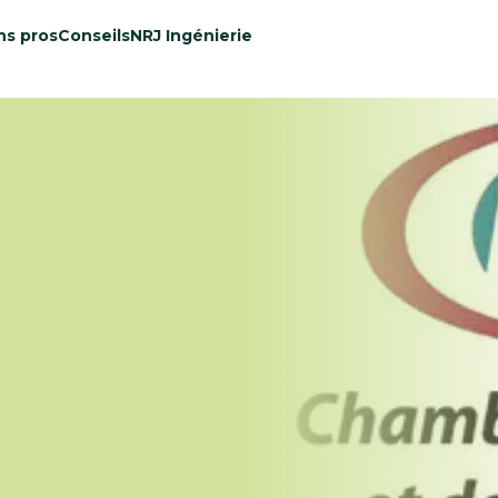
ns pros
Conseils
NRJ Ingénierie