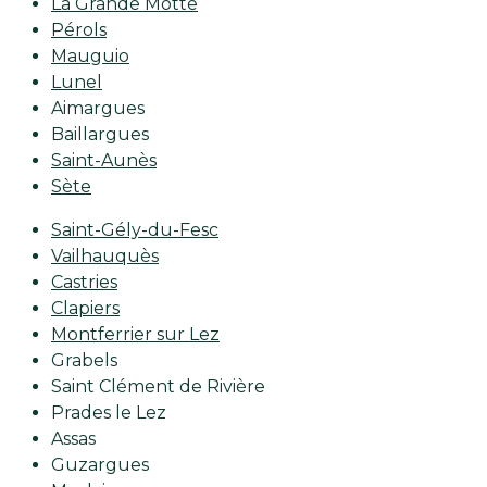
La Grande Motte
Pérols
Mauguio
Lunel
Aimargues
Baillargues
Saint-Aunès
Sète
Saint-Gély-du-Fesc
Vailhauquès
Castries
Clapiers
Montferrier sur Lez
Grabels
Saint Clément de Rivière
Prades le Lez
Assas
Guzargues