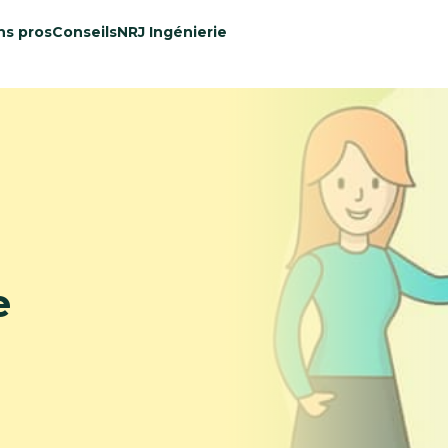
ns pros
Conseils
NRJ Ingénierie
e