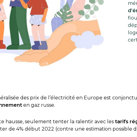
mén
d’é
fio
dép
log
cert
ralisée des prix de l’électricité en Europe est conjoncturel
ionnement
en gaz russe.
 hausse, seulement tenter la ralentir avec les
tarifs r
ter de 4% début 2022 (contre une estimation possible de