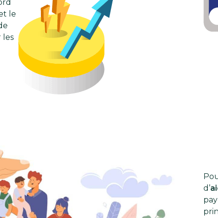
ord
et le
de
 les
Pou
d’
a
paye
pri