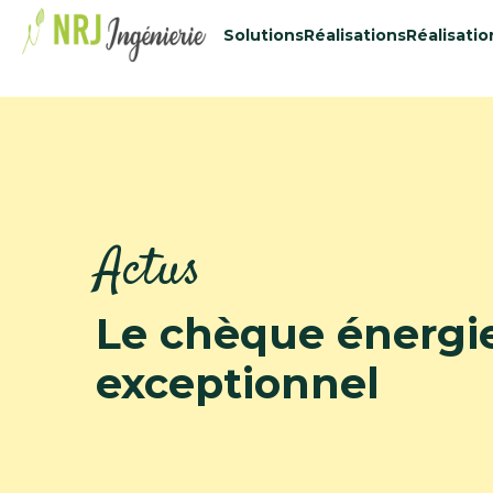
48434515
Solutions
Réalisations
Réalisatio
Actus
Le chèque énergi
exceptionnel